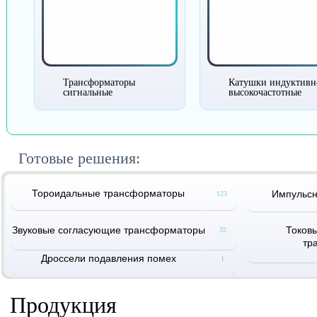
Трансформаторы
Катушки индуктивн
сигнальные
высокочастотные
Готовые решения:
Тороидальные трансформаторы
Импульс
123
Звуковые согласующие трансформаторы
Токов
32
тр
Дроссели подавления помех
1
Продукция