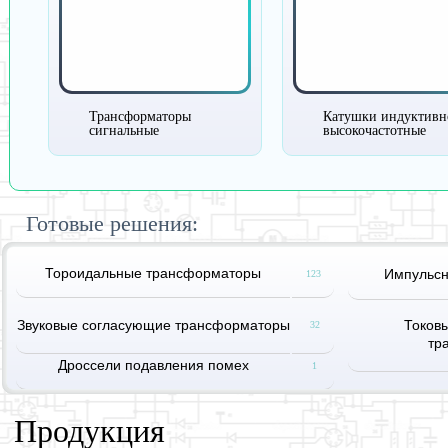
Трансформаторы
Катушки индуктивн
сигнальные
высокочастотные
Готовые решения:
Тороидальные трансформаторы
Импульс
123
Звуковые согласующие трансформаторы
Токов
32
тр
Дроссели подавления помех
1
Продукция