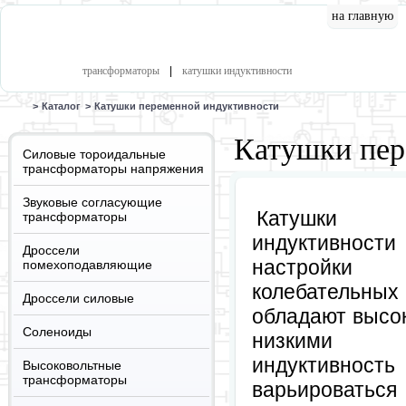
на главную
катал
трансформаторы
|
катушки индуктивности
>
Каталог
>
Катушки переменной индуктивности
Катушки пер
Силовые тороидальные
трансформаторы напряжения
Звуковые согласующие
Катушки
трансформаторы
индуктивно
Дроссели
настройк
помехоподавляющие
колебательн
Дроссели силовые
обладают высо
Соленоиды
низкими 
индуктив
Высоковольтные
трансформаторы
варьироваться