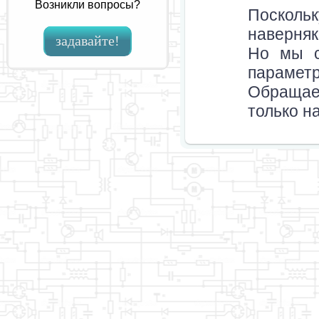
Возникли вопросы?
Посколь
наверняк
задавайте!
Но мы с
парамет
Обращае
только н