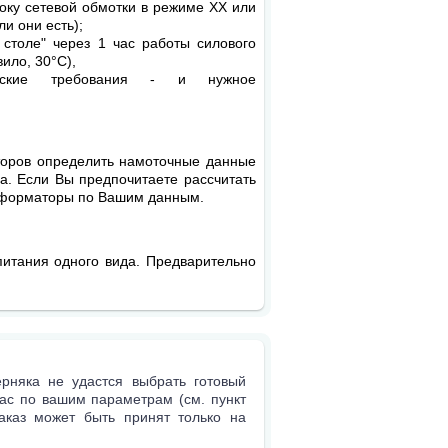
оку сетевой обмотки в режиме ХХ или
и они есть);
 столе" через 1 час работы силового
ило, 30°С),
еские требования - и нужное
оров определить намоточные данные
. Если Вы предпочитаете рассчитать
сформаторы по Вашим данным.
итания одного вида. Предварительно
рняка не удастся выбрать готовый
ас по вашим параметрам (см. пункт
заказ может быть принят только на