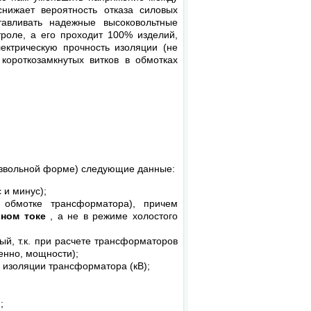
нижает вероятность отказа силовых
тавливать надежные высоковольтные
роле, а его проходит 100% изделий,
ектрическую прочность изоляции (не
 короткозамкнутых витков в обмотках
извольной форме) следующие данные:
 и минус);
 обмотке трансформатора), причем
ьном токе
, а не в режиме холостого
вый, т.к. при расчете трансформаторов
енно, мощности);
 изоляции трансформатора (кВ);
;