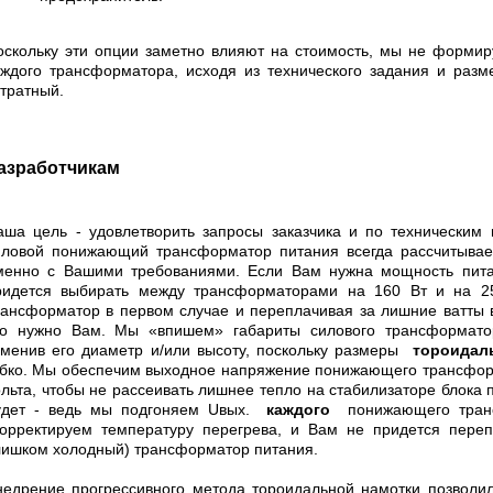
оскольку эти опции заметно влияют на стоимость, мы не формир
аждого трансформатора, исходя из технического задания и разм
атратный.
азработчикам
аша цель - удовлетворить запросы заказчика и по техническим
иловой понижающий трансформатор питания всегда рассчитывает
менно с Вашими требованиями. Если Вам нужна мощность питан
ридется выбирать между трансформаторами на 160 Вт и на 25
рансформатор в первом случае и переплачивая за лишние ватты в
то нужно Вам. Мы «впишем» габариты силового трансформато
зменив его диаметр и/или высоту, поскольку размеры
тороидал
ибко. Мы обеспечим выходное напряжение понижающего трансформ
ольта, чтобы не рассеивать лишнее тепло на стабилизаторе блока 
удет - ведь мы подгоняем Uвых.
каждого
понижающего транс
корректируем температуру перегрева, и Вам не придется перепл
лишком холодный) трансформатор питания.
недрение прогрессивного метода тороидальной намотки позвол