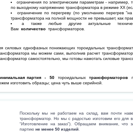
ограничения по электрическим параметрам - например, т
по выходному напряжению трансформатора в режиме ХХ (есл
ограничение по перегреву (по умолчанию перегрев "на
трансформатора на полной мощности не превышает, как прав
а также любые другие актуальные технич
Вам
количество
трансформаторов.
ля силовых однофазных понижающих тороидальных трансформат
рансформатора мы можем сами, выполнив расчет трансформатора
рансформатор самостоятельно, мы готовы намотать силовые тран
инимальная партия - 50
тороидальных
трансформаторов
п
ожем изготовить образцы; цена чуть выше серийной.
Поскольку мы не работаем на склад, вам почти наве
трансформатор. Но мы с радостью изготовим его для в
“Изготовление на заказ”). Обращаем внимание, что 
партию
не менее 50 изделий
.