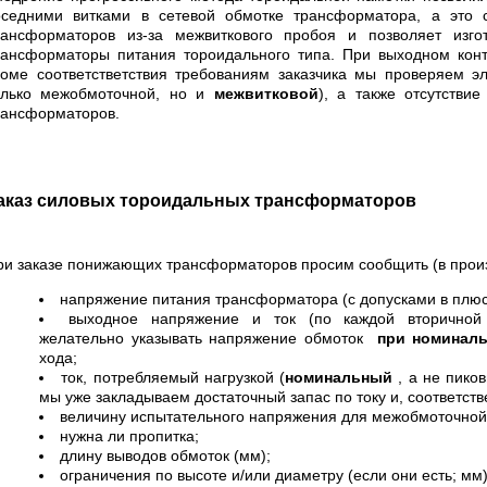
оседними витками в сетевой обмотке трансформатора, а это с
рансформаторов из-за межвиткового пробоя и позволяет изго
рансформаторы питания тороидального типа. При выходном конт
роме соответстветствия требованиям заказчика мы проверяем эл
олько межобмоточной, но и
межвитковой
), а также отсутствие
рансформаторов.
аказ силовых тороидальных трансформаторов
ри заказе понижающих трансформаторов просим сообщить (в про
напряжение питания трансформатора (с допусками в плюс
выходное напряжение и ток (по каждой вторичной
желательно указывать напряжение обмоток
при номинал
хода;
ток, потребляемый нагрузкой (
номинальный
, а не пико
мы уже закладываем достаточный запас по току и, соответств
величину испытательного напряжения для межобмоточной
нужна ли пропитка;
длину выводов обмоток (мм);
ограничения по высоте и/или диаметру (если они есть; мм)