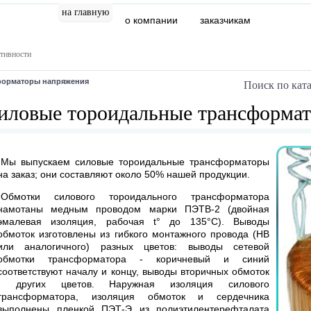
на главную
о компании
заказчикам
каталог
заказ и оплата
конт
тивности
форматоры напряжения
Поиск по ката
иловые тороидальные трансформа
Мы выпускаем силовые тороидальные трансформаторы
на заказ; они составляют около 50% нашей продукции.
Обмотки силового тороидального трансформатора
намотаны медным проводом марки ПЭТВ-2 (двойная
эмалевая изоляция, рабочая t° до 135°С). Выводы
обмоток изготовлены из гибкого монтажного провода (НВ
или аналогичного) разных цветов: выводы сетевой
обмотки трансформатора - коричневый и синий
соответствуют началу и концу, выводы вторичных обмоток
- других цветов. Наружная изоляция силового
трансформатора, изоляция обмоток и сердечника
выполнены пленкой ПЭТ-Э из полиэтилентерефталата