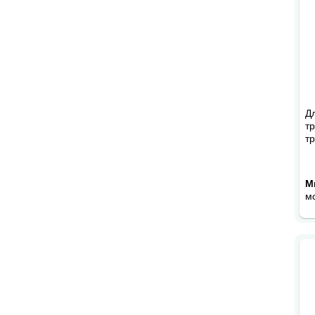
Д
т
т
М
м