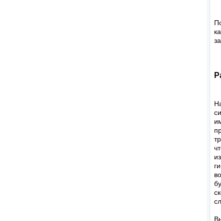
П
к
з
Р
Н
с
и
п
т
ч
и
г
в
б
с
с
В