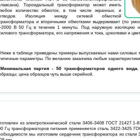
(лавсана). Тороидальный трансформатор может иметь
любое количество обмоток, в том числе экранных, и
отводов. Изоляция между сетевой обмоткой
трансформатора и вторичными обмотками выдерживает (по умо
~2000 В 50 Гц в течение 1 минуты. Под наружную изоляцию на
силового трансформатора, его напряжения и тока, цоколевки и цве
Ниже в таблице приведены примеры выпускаемых нами силовых 
типичные параметры. По желанию заказчика любые характеристики
Минимальная партия - 50 трансформаторов одного вида.
образцы; цена образцов чуть выше серийной.
Готовые решения
Изготовление на заказ
Описа
зготовлен из электротехнической стали 3406-3408 ГОСТ 21427.1-8
00 Гц трансформаторов питания применяется сталь 3422-3425 ГО
еобходимости мы изготовим сердечник трансформатора из стали 
08 мм.