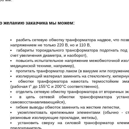
о желанию заказчика мы можем:
разбить сетевую обмотку транформатора надвое, что поз
напряжением не только 220 В, но и 110 В,
габариты тороидального трансформатора подогнать под
счет увеличения диаметра, и наоборот),
повысить испытательное напряжение межобмоточной изоля
медицинской технике, например),
пропитать транформатор лаком (в вакууме или погружени
изолирующий материал заменить на стеклоленту, киперную
обмотки транформатора намотать термостойким эм
(рабочая t° до 155°С и 200°С соответственно),
отделить сетевую обмотку транформатора от вторичных э
в цепь сетевой обмотки трансформатора установ
самовосстанавливающийся),
гибкие выводы обмоток заменить на жесткие лепестки,
укомплектовать крепежными элементами (обычно - с
резиновые изолирующие прокладки, метизы),
установить сверху на силовой трансформатор клемм
предохранитель.