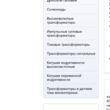
Дроссели силовые
Соленоиды
Высоковольтные
трансформаторы
Импульсные силовые
трансформаторы
Токовые трансформаторы
Трансформаторы сигнальные
Катушки индуктивности
высокочастотные
Катушки переменной
индуктивности
Трансформаторы и датчики
тока миниатюрные
и
4
н
0,