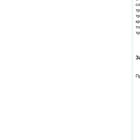
с
т
т
к
т
т
З
П