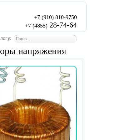
+7 (910) 810-9750
акты
28-74-64
+7 (4855)
логу:
support@toptransform.com
торы напряжения