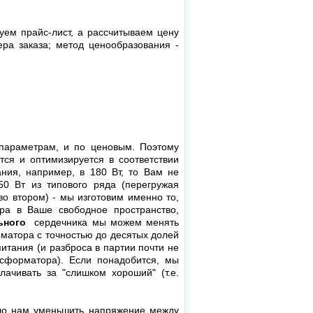
уем прайс-лист, а рассчитываем цену
ера заказа; метод ценообразования -
 параметрам, и по ценовым. Поэтому
ся и оптимизируется в соответствии
ия, например, в 180 Вт, то Вам не
0 Вт из типового ряда (перегружая
о втором) - мы изготовим именно то,
ра в Ваше свободное пространство,
ьного
сердечника мы можем менять
атора с точностью до десятых долей
питания (и разброса в партии почти не
форматора). Если понадобится, мы
ачивать за "слишком хороший" (т.е.
ило нам уменьшить напряжение между