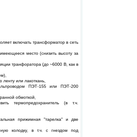
воляет включать трансформатор в сеть
 имеющееся место (снизить высоту за
ции транфоратора (до ~6000 В, как в
ем),
 ленту или лакоткань,
альпроводом ПЭТ-155 или ПЭТ-200
кранной обмоткой,
ить термопредохранитель (в т.ч.
тальная прижимная "тарелка" и две
ную колодку, в т.ч. с гнездом под